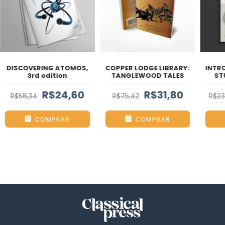
DISCOVERING ATOMOS,
COPPER LODGE LIBRARY:
INTR
3rd edition
TANGLEWOOD TALES
ST
R$24,60
R$31,80
R$58,34
R$75,42
R$23
COMPRAR
COMPRAR