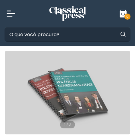
0
1
/
3