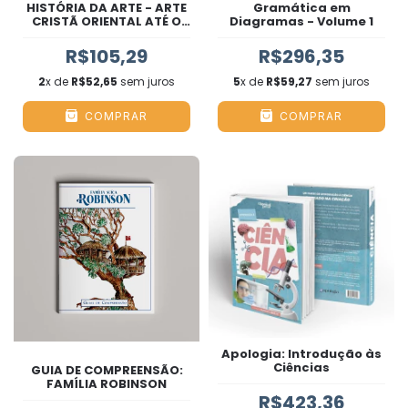
HISTÓRIA DA ARTE - ARTE
Gramática em
CRISTÃ ORIENTAL ATÉ O
Diagramas - Volume 1
RENASCIMENTO
R$105,29
R$296,35
2
x de
R$52,65
sem juros
5
x de
R$59,27
sem juros
COMPRAR
COMPRAR
Apologia: Introdução às
Ciências
GUIA DE COMPREENSÃO:
FAMÍLIA ROBINSON
R$423,36