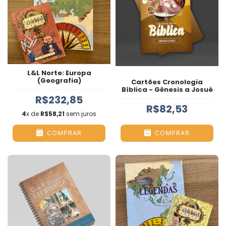
L&L Norte: Europa
(Geografia)
Cartões Cronologia
Bíblica - Gênesis a Josué
R$232,85
R$82,53
4
x de
R$58,21
sem juros
COMPRAR
COMPRAR