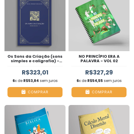
Os Sons da Criação (sons
NO PRINCÍPIO ERA A
simples e caligrafia) -
PALAVRA - VOL 02
Volume 1 COMPLETO
R$323,01
R$327,29
6
x de
R$53,84
sem juros
6
x de
R$54,55
sem juros
COMPRAR
COMPRAR