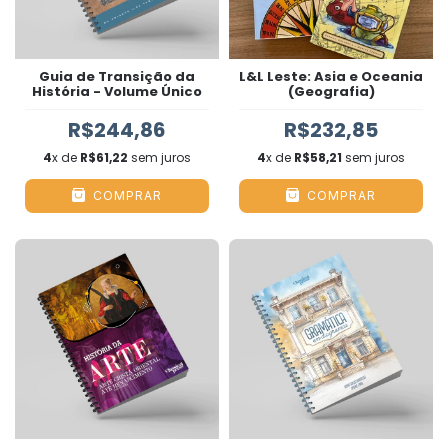
Guia de Transição da
L&L Leste: Asia e Oceania
História - Volume Único
(Geografia)
R$244,86
R$232,85
4
x de
R$61,22
sem juros
4
x de
R$58,21
sem juros
COMPRAR
COMPRAR