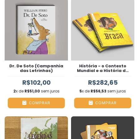
Dr. De Soto (Campanhia
História - o Contexto
das Letrinhas)
Mundial e a História do
Brasil (kit)
R$102,00
R$282,65
2
x de
R$51,00
sem juros
5
x de
R$56,53
sem juros
COMPRAR
COMPRAR