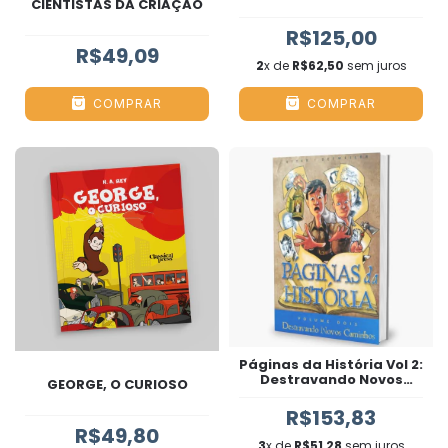
CIÊNTISTAS DA CRIAÇÃO
R$125,00
R$49,09
2
x de
R$62,50
sem juros
COMPRAR
COMPRAR
Páginas da História Vol 2:
Destravando Novos
GEORGE, O CURIOSO
Caminhos
R$153,83
R$49,80
3
x de
R$51,28
sem juros