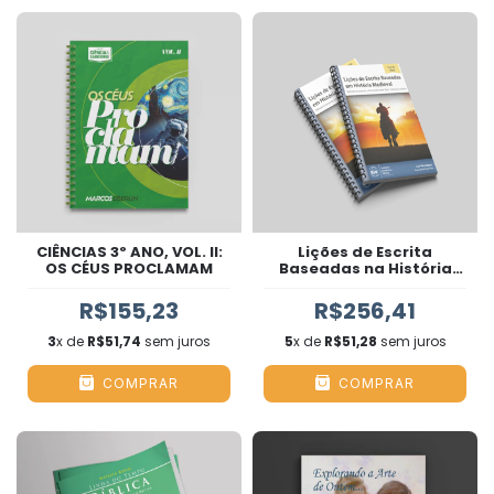
CIÊNCIAS 3º ANO, VOL. II:
Lições de Escrita
OS CÉUS PROCLAMAM
Baseadas na História
Medieval
R$155,23
R$256,41
3
x de
R$51,74
sem juros
5
x de
R$51,28
sem juros
COMPRAR
COMPRAR