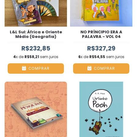
L&L Sul: África e Oriente
NO PRÍNCIPIO ERA A
Médio (Geografia)
PALAVRA - VOL 04
R$232,85
R$327,29
4
x de
R$58,21
sem juros
6
x de
R$54,55
sem juros
COMPRAR
COMPRAR