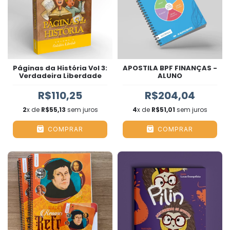
Páginas da História Vol 3:
APOSTILA BPF FINANÇAS -
Verdadeira Liberdade
ALUNO
R$110,25
R$204,04
2
x de
R$55,13
sem juros
4
x de
R$51,01
sem juros
COMPRAR
COMPRAR