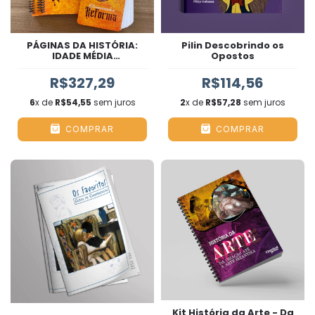
PÁGINAS DA HISTÓRIA:
Pilin Descobrindo os
IDADE MÉDIA
Opostos
RENASCIMENTO E
REFORMA
R$327,29
R$114,56
6
x de
R$54,55
sem juros
2
x de
R$57,28
sem juros
COMPRAR
COMPRAR
Kit História da Arte - Da