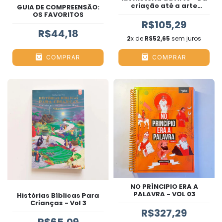
criação até a arte
GUIA DE COMPREENSÃO:
Bizantina
OS FAVORITOS
R$105,29
R$44,18
2
x de
R$52,65
sem juros
COMPRAR
COMPRAR
NO PRÍNCIPIO ERA A
PALAVRA - VOL 03
Histórias Bíblicas Para
Crianças - Vol 3
R$327,29