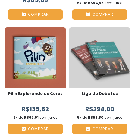
R$65,09
6
x de
R$54,55
sem juros
COMPRAR
COMPRAR
Pilin Explorando as Cores
Liga de Debates
R$135,82
R$294,00
2
x de
R$67,91
sem juros
5
x de
R$58,80
sem juros
COMPRAR
COMPRAR