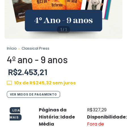
1
/
1
Início
Classical Press
4º ano - 9 anos
R$2.453,21
10
x de
R$245,32
sem juros
VER MEIOS DE PAGAMENTO
Páginas da
R$327,29
LEIA
História: Idade
Disponibilidade:
MAIS
Média
Fora de