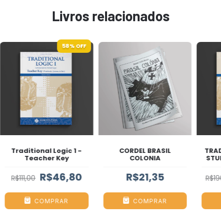
Livros relacionados
58
% OFF
Traditional Logic 1 -
CORDEL BRASIL
TRAD
Teacher Key
COLONIA
STU
R$46,80
R$21,35
R$111,00
R$19
COMPRAR
COMPRAR